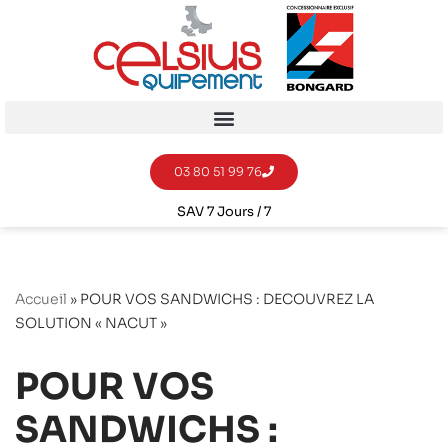
Aller
au
contenu
03 80 51 99 76
SAV 7 Jours / 7
Accueil
»
POUR VOS SANDWICHS : DECOUVREZ LA
SOLUTION « NACUT »
POUR VOS
SANDWICHS :